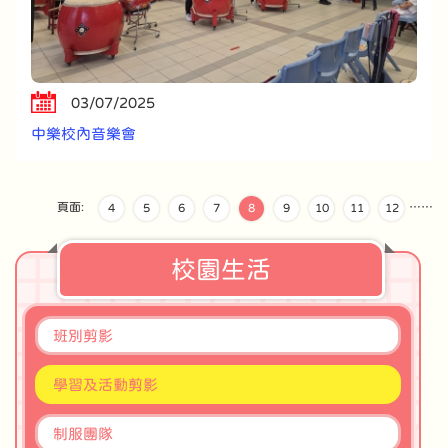
03/07/2025
中樂校內音樂會
頁面:
…
…
4
5
6
7
8
9
10
11
12
校園生活
班別剪影
學習及活動剪影
制服團隊