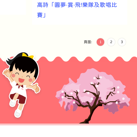
高詩「圓夢‧賞‧飛!樂隊及歌唱比
賽」
頁面:
1
2
3