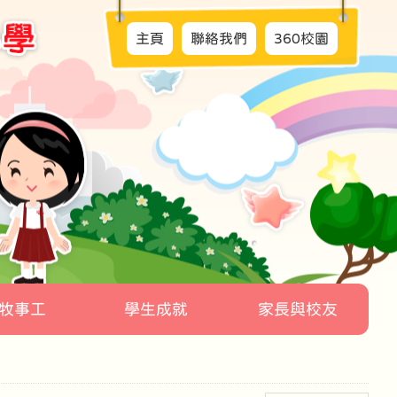
主頁
聯絡我們
360校園
牧事工
學生成就
家長與校友