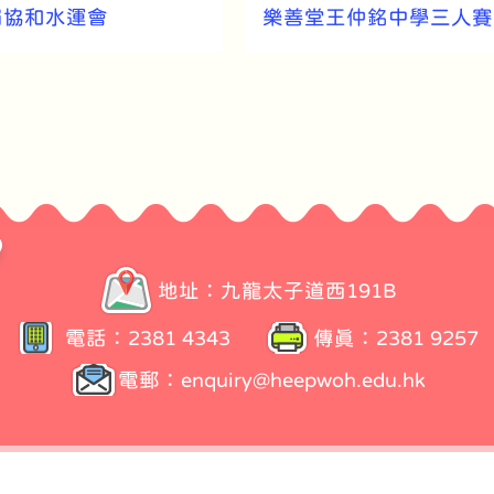
屆協和水運會
樂善堂王仲銘中學三人賽
地址：九龍太子道西191B
電話：2381 4343
傳真：2381 9257
電郵：
enquiry@heepwoh.edu.hk