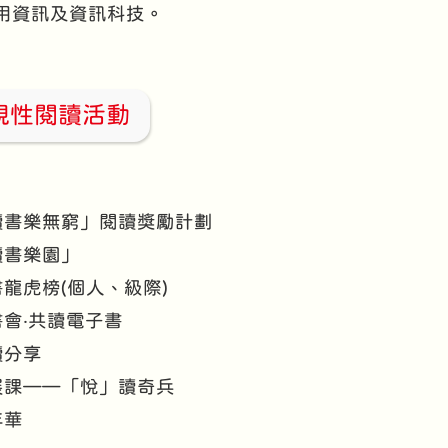
用資訊及資訊科技。
規性閱讀活動
子讀書樂無窮」閱讀獎勵計劃
前讀書樂園」
圖書龍虎榜(個人、級際)
讀書會‧共讀電子書
讀分享
拓展課——「悅」讀奇兵
年華