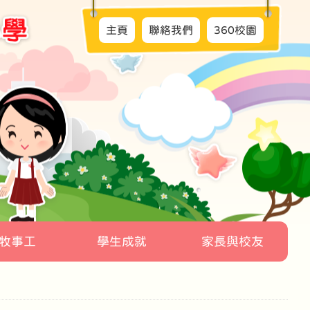
主頁
聯絡我們
360校園
牧事工
學生成就
家長與校友