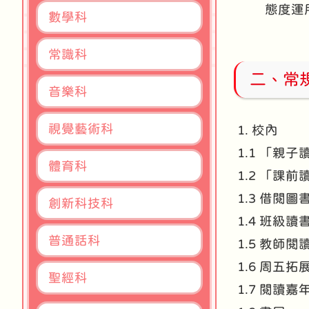
態度運
數學科
常識科
二、常
音樂科
視覺藝術科
1. 校內
1.1 「親
體育科
1.2 「課
1.3 借閱
創新科技科
1.4 班級
普通話科
1.5 教師閱
1.6 周五
聖經科
1.7 閱讀嘉