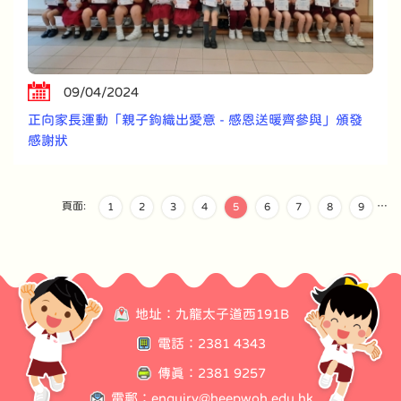
09/04/2024
正向家長運動「親子鉤織出愛意 - 感恩送暖齊參與」頒發
感謝狀
頁面:
…
1
2
3
4
5
6
7
8
9
地址：九龍太子道西191B
電話：2381 4343
傳真：2381 9257
電郵：
enquiry@heepwoh.edu.hk