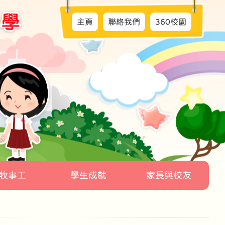
主頁
聯絡我們
360校園
牧事工
學生成就
家長與校友